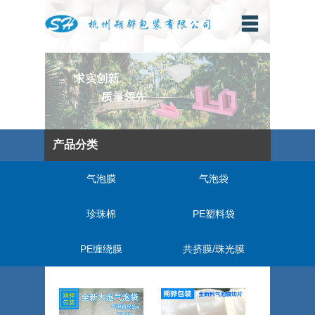
产品分类
气泡膜
气泡袋
珍珠棉
PE塑料袋
PE缠绕膜
共挤膜/珠光膜