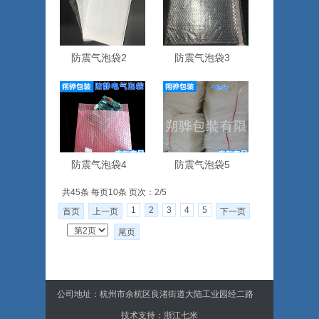
防震气泡袋2
防震气泡袋3
防震气泡袋4
防震气泡袋5
共45条 每页10条 页次：2/5
1
2
3
4
5
首页
上一页
下一页
尾页
公司地址：
杭州市余杭区良渚街道大陆工业园经二路
技术支持：
浙江七米